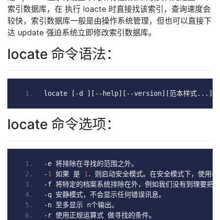
索引数据库，在 执行 loacte 时直接找该索引，查询速度会
较快，索引数据库一般是由操作系统管理，但也可以直接下
达 update 强迫系统立即修改索引数据库。
locate 命令语法：
locate 
[-
d 
][--
help
][--
version
][范本样式...]
locate 命令选项：
-
e 
将排除在寻找的范围之外。
-
1
如果
是
1
．则启动安全模式。在安全模式下，使用者
-
f 
将特定的档案系统排除在外，例如我们没有到理要把
 
-
q 
安静模式，不会显示任何错误讯息。
-
n 
至多显示
 n
个输出。
-
r 
使用正规运算式
做寻找的条件。