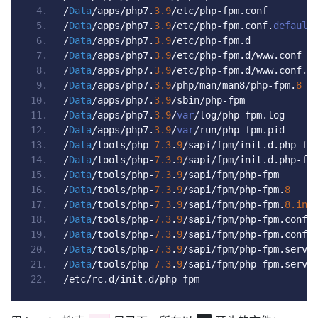
/
Data
/
apps
/
php7
.
3.9
/
etc
/
php
-
fpm
.
conf
/
Data
/
apps
/
php7
.
3.9
/
etc
/
php
-
fpm
.
conf
.
default
/
Data
/
apps
/
php7
.
3.9
/
etc
/
php
-
fpm
.
d
/
Data
/
apps
/
php7
.
3.9
/
etc
/
php
-
fpm
.
d
/
www
.
conf
/
Data
/
apps
/
php7
.
3.9
/
etc
/
php
-
fpm
.
d
/
www
.
conf
.
d
/
Data
/
apps
/
php7
.
3.9
/
php
/
man
/
man8
/
php
-
fpm
.
8
/
Data
/
apps
/
php7
.
3.9
/
sbin
/
php
-
fpm
/
Data
/
apps
/
php7
.
3.9
/
var
/
log
/
php
-
fpm
.
log
/
Data
/
apps
/
php7
.
3.9
/
var
/
run
/
php
-
fpm
.
pid
/
Data
/
tools
/
php
-
7.3
.
9
/
sapi
/
fpm
/
init
.
d
.
php
-
fp
/
Data
/
tools
/
php
-
7.3
.
9
/
sapi
/
fpm
/
init
.
d
.
php
-
fp
/
Data
/
tools
/
php
-
7.3
.
9
/
sapi
/
fpm
/
php
-
fpm
/
Data
/
tools
/
php
-
7.3
.
9
/
sapi
/
fpm
/
php
-
fpm
.
8
/
Data
/
tools
/
php
-
7.3
.
9
/
sapi
/
fpm
/
php
-
fpm
.
8.in
/
Data
/
tools
/
php
-
7.3
.
9
/
sapi
/
fpm
/
php
-
fpm
.
conf
/
Data
/
tools
/
php
-
7.3
.
9
/
sapi
/
fpm
/
php
-
fpm
.
conf
.
/
Data
/
tools
/
php
-
7.3
.
9
/
sapi
/
fpm
/
php
-
fpm
.
servi
/
Data
/
tools
/
php
-
7.3
.
9
/
sapi
/
fpm
/
php
-
fpm
.
servi
/
etc
/
rc
.
d
/
init
.
d
/
php
-
fpm