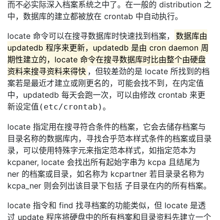
而不必实际深入档案系统之中了。在一般的 distribution 之
中，数据库的建立都被放在 crontab 中自动执行。
locate 命令可以在搜寻数据库时快速找到档案，
数据库由
updatedb 程序来更新，updatedb 是由 cron daemon 周
期性建立的，locate 命令在搜寻数据库时比由整个由硬盘
资料来搜寻资料来得快
，但较差劲的是 locate 所找到的档
案若是最近才建立或刚更名的，可能会找不到，在内定值
中，updatedb 每天会跑一次，可以由修改 crontab 来更
新设定值
。
(etc/crontab)
locate 指定用在搜寻符合条件的档案，它会去储存档案与
目录名称的数据库内，寻找合乎范本样式条件的档案或目录
录，可以使用特殊字元来指定范本样式，如指定范本为
kcpaner, locate 会找出所有起始字串为 kcpa 且结尾为
ner 的档案或目录，如名称为 kcpartner 若目录录名称为
kcpa_ner 则会列出该目录下包括 子目录在内的所有档案。
locate 指令和 find 找寻档案的功能类似，但 locate 是透
过 update 程序将硬盘中的所有档案和目录资料先建立一个