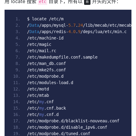
用 locate 搜索
目录下，所有以
开头的文件：
etc
m
$ locate 
/
etc
/
m
/
Data
/
apps
/
mysql
-
5.7
.
24
/
lib
/
mecab
/
etc
/
mecabr
/
Data
/
apps
/
redis
-
4.0
.
9
/
deps
/
lua
/
etc
/
min
.
c
/
etc
/
machine
-
id
/
etc
/
magic
/
etc
/
mail
.
rc
/
etc
/
makedumpfile
.
conf
.
sample
/
etc
/
man_db
.
conf
/
etc
/
mke2fs
.
conf
/
etc
/
modprobe
.
d
/
etc
/
modules
-
load
.
d
/
etc
/
motd
/
etc
/
mtab
/
etc
/
my
.
cnf
/
etc
/
my
.
cnf
.
back
/
etc
/
my
.
cnf
.
d
/
etc
/
modprobe
.
d
/
blacklist
-
nouveau
.
conf
/
etc
/
modprobe
.
d
/
disable_ipv6
.
conf
/
etc
/
modprobe
.
d
/
tuned
.
conf