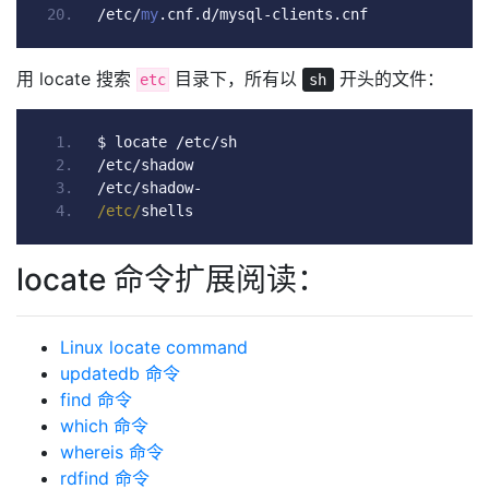
/
etc
/
my
.
cnf
.
d
/
mysql
-
clients
.
cnf
用 locate 搜索
目录下，所有以
开头的文件：
etc
sh
$ locate 
/
etc
/
sh
/
etc
/
shadow
/
etc
/
shadow
-
/etc/
shells
locate 命令扩展阅读：
Linux locate command
updatedb 命令
find 命令
which 命令
whereis 命令
rdfind 命令