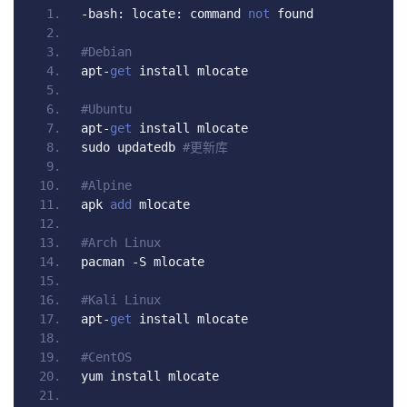
-
bash
:
 locate
:
 command 
not
 found
#Debian
apt
-
get
 install mlocate
#Ubuntu
apt
-
get
 install mlocate
sudo updatedb 
#更新库
#Alpine
apk 
add
 mlocate
#Arch Linux
pacman 
-
S mlocate
#Kali Linux
apt
-
get
 install mlocate
#CentOS
yum install mlocate