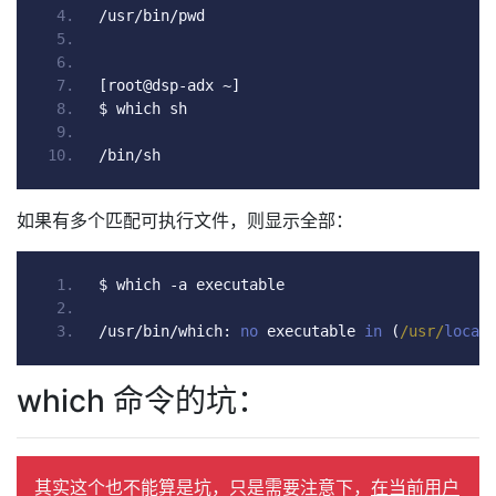
/
usr
/
bin
/
pwd
[
root@dsp
-
adx 
~]
$ which sh
/
bin
/
sh
如果有多个匹配可执行文件，则显示全部：
$ which 
-
a executable
/
usr
/
bin
/
which
:
no
 executable 
in
(
/usr/
local
which 命令的坑：
其实这个也不能算是坑，只是需要注意下，
在当前用户