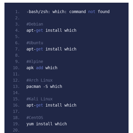
-
bash
/
zsh
:
 which
:
 command 
not
 found
#Debian
apt
-
get
 install which
#Ubuntu
apt
-
get
 install which
#Alpine
apk 
add
 which
#Arch Linux
pacman 
-
S which
#Kali Linux
apt
-
get
 install which
#CentOS
yum install which