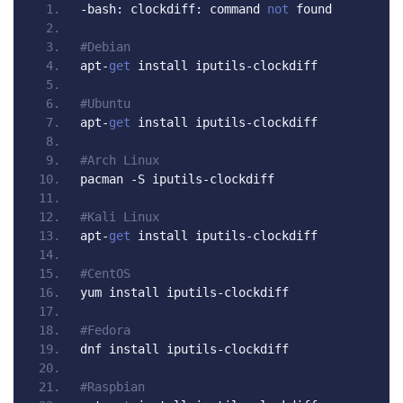
-
bash
:
 clockdiff
:
 command 
not
 found
#Debian
apt
-
get
 install iputils
-
clockdiff
#Ubuntu
apt
-
get
 install iputils
-
clockdiff
#Arch Linux
pacman 
-
S iputils
-
clockdiff
#Kali Linux
apt
-
get
 install iputils
-
clockdiff
#CentOS
yum install iputils
-
clockdiff
#Fedora
dnf install iputils
-
clockdiff
#Raspbian