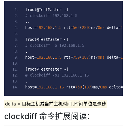
[
root@TestMaster 
~]
# clockdiff 192.168.1.5
..
host
=
192.168
.
1.5
 rtt
=
562
(
280
)
ms
/
0ms
 delta
=
1m
[
root@TestMaster 
~]
# clockdiff -o 192.168.1.5
.
host
=
192.168
.
1.5
 rtt
=
750
(
187
)
ms
/
0ms
 delta
=
1m
[
root@TestMaster 
~]
# clockdiff -o1 192.168.1.16
.
host
=
192.168
.
1.16
 rtt
=
750
(
187
)
ms
/
0ms
 delta
=
2
delta = 目标主机减当前主机时间 ,时间单位是毫秒
clockdiff 命令扩展阅读：