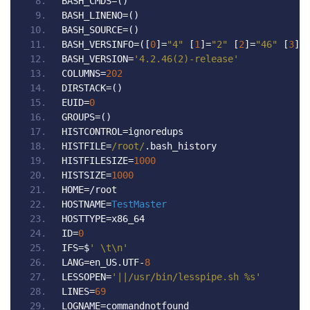
BASH_CMDS
=()
BASH_LINENO
=()
BASH_SOURCE
=()
BASH_VERSINFO
=([
0
]=
"4"
[
1
]=
"2"
[
2
]=
"46"
[
3
]=
BASH_VERSION
=
'4.2.46(2)-release'
COLUMNS
=
202
DIRSTACK
=()
EUID
=
0
GROUPS
=()
HISTCONTROL
=
ignoredups
HISTFILE
=
/root/
.
bash_history
HISTFILESIZE
=
1000
HISTSIZE
=
1000
HOME
=/
root
HOSTNAME
=
TestMaster
HOSTTYPE
=
x86_64
ID
=
0
IFS
=
$
' \t\n'
LANG
=
en_US
.
UTF
-
8
LESSOPEN
=
'||/usr/bin/lesspipe.sh %s'
LINES
=
69
LOGNAME
=
commandnotfound