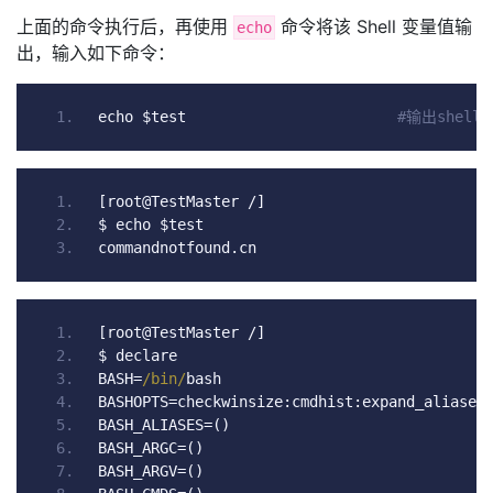
上面的命令执行后，再使用
命令将该 Shell 变量值输
echo
出，输入如下命令：
echo $test                        
#输出shel
[
root@TestMaster 
/]
$ echo $test
commandnotfound
.
cn
[
root@TestMaster 
/]
$ declare
BASH
=
/bin/
bash
BASHOPTS
=
checkwinsize
:
cmdhist
:
expand_aliases
BASH_ALIASES
=()
BASH_ARGC
=()
BASH_ARGV
=()