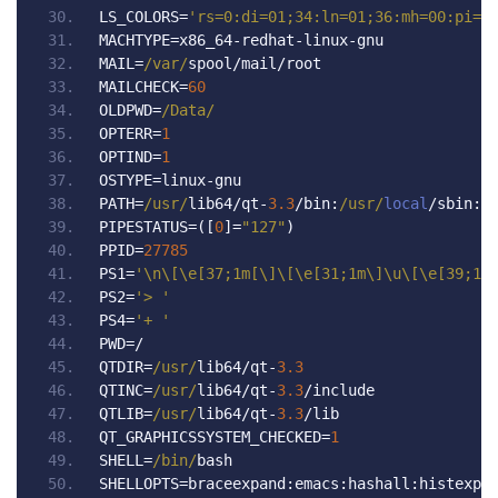
LS_COLORS
=
'rs=0:di=01;34:ln=01;36:mh=00:pi=4
MACHTYPE
=
x86_64
-
redhat
-
linux
-
gnu
MAIL
=
/var/
spool
/
mail
/
root
MAILCHECK
=
60
OLDPWD
=
/Data/
OPTERR
=
1
OPTIND
=
1
OSTYPE
=
linux
-
gnu
PATH
=
/usr/
lib64
/
qt
-
3.3
/
bin
:
/usr/
local
/
sbin
:
/
PIPESTATUS
=([
0
]=
"127"
)
PPID
=
27785
PS1
=
'\n\[\e[37;1m[\]\[\e[31;1m\]\u\[\e[39;1m
PS2
=
'> '
PS4
=
'+ '
PWD
=/
QTDIR
=
/usr/
lib64
/
qt
-
3.3
QTINC
=
/usr/
lib64
/
qt
-
3.3
/
include
QTLIB
=
/usr/
lib64
/
qt
-
3.3
/
lib
QT_GRAPHICSSYSTEM_CHECKED
=
1
SHELL
=
/bin/
bash
SHELLOPTS
=
braceexpand
:
emacs
:
hashall
:
histexpa