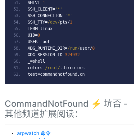
SHLVL
=
1
SSH_CLIENT
=
'*'
SSH_CONNECTION
=
'*'
SSH_TTY
=
/dev/
pts
/
1
TERM
=
linux
UID
=
0
USER
=
root
XDG_RUNTIME_DIR
=
/run/
user
/
0
XDG_SESSION_ID
=
324932
_
=
shell
colors
=
/root/
.
dircolors
test
=
commandnotfound
.
cn
CommandNotFound ⚡️ 坑否 -
其他频道扩展阅读：
arpwatch 命令