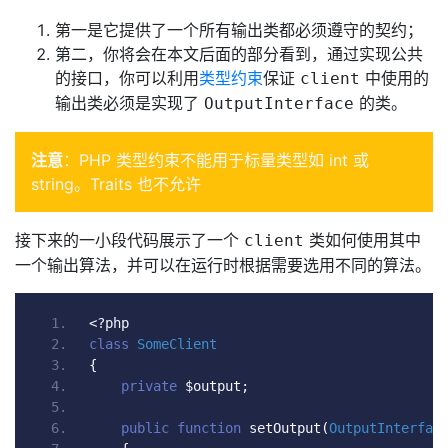
第一是它提供了一个所有输出类都必须遵守的契约；
第二，你将会在本文后面的部分看到，通过实现公共
的接口，你可以利用
类型约束
保证
中使用的
client
输出类必须是实现了
的类。
OutputInterface
注意
：PHP 类型约束不能用于标量类型如 int 或
string。Traits 也不允许
接下来的一小段代码展示了一个
类如何使用其中
client
一个输出算法，并可以在运行时根据需要选用不同的算法。
<?
php
class
SomeClient
{
private
 $output
;
public
function
 setOutput
(
OutputInterfac