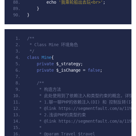
        echo 
'我乘轮船出去玩<br>'
;
}
}
/**
 * Class Mine 环境角色
 */
class
Mine
{
private
 $_strategy
;
private
 $_isChange 
=
false
;
/**
     * 构造方法
     * 此处使用到了依赖注入和类型约束的概念，详情
     * 1.聊一聊PHP的依赖注入(DI) 和 控制反转(IoC
     * @link https://segmentfault.com/a/1190
     * 2.浅谈PHP的类型约束
     * @link https://segmentfault.com/a/1190
     *
     * @param Travel $travel