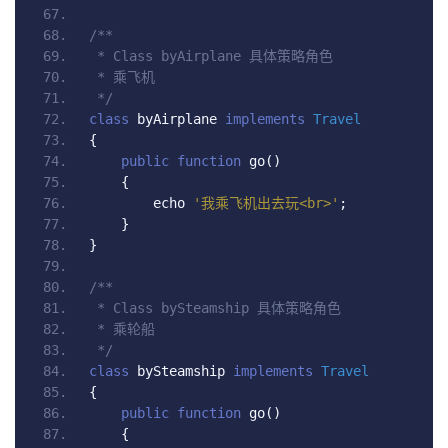
/**
 * Class byAirplane 具体策略角色
 * 乘飞机
 */
class
 byAirplane 
implements
Travel
{
public
function
 go
()
{
        echo 
'我乘飞机出去玩<br>'
;
}
}
/**
 * Class bySteamship 具体策略角色
 * 乘轮船
 */
class
 bySteamship 
implements
Travel
{
public
function
 go
()
{