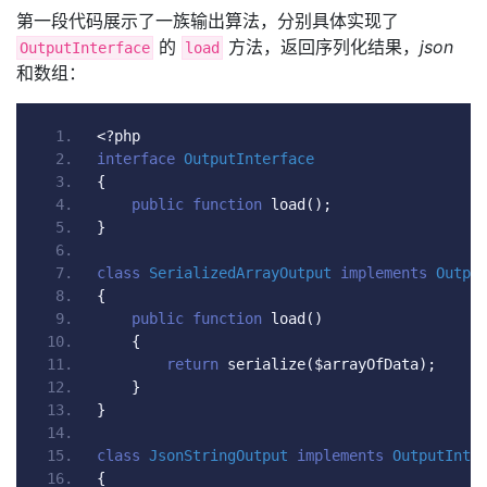
第一段代码展示了一族输出算法，分别具体实现了
的
方法，返回序列化结果，
json
OutputInterface
load
和数组：
<?
php
interface
OutputInterface
{
public
function
 load
();
}
class
SerializedArrayOutput
implements
Outpu
{
public
function
 load
()
{
return
 serialize
(
$arrayOfData
);
}
}
class
JsonStringOutput
implements
OutputInte
{