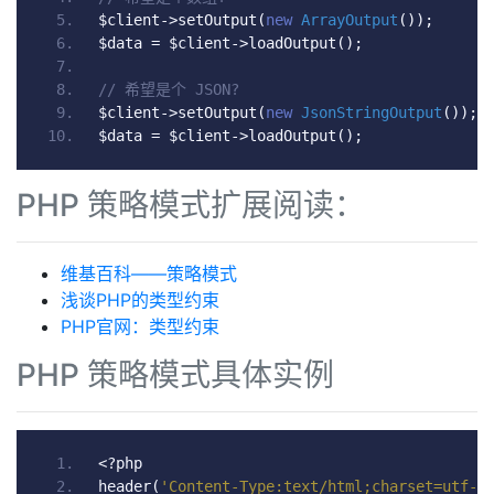
$client
->
setOutput
(
new
ArrayOutput
());
$data 
=
 $client
->
loadOutput
();
// 希望是个 JSON?
$client
->
setOutput
(
new
JsonStringOutput
());
$data 
=
 $client
->
loadOutput
();
PHP 策略模式扩展阅读：
维基百科——策略模式
浅谈PHP的类型约束
PHP官网：类型约束
PHP 策略模式具体实例
<?
php
header
(
'Content-Type:text/html;charset=utf-8