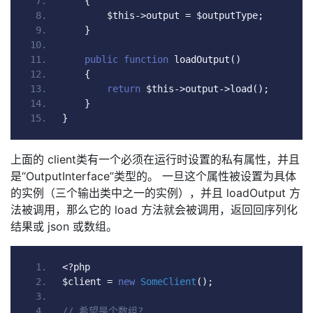
{
        $this
->
output 
=
 $outputType
;
}
public
function
 loadOutput
()
{
return
 $this
->
output
->
load
();
}
}
上面的 client类有一个必须在运行时设置的私有属性，并且
是“OutputInterface”类型的。 一旦这个属性被设置为具体
的实例（三个输出类中之一的实例），并且 loadOutput 方
法被调用，那么它的 load 方法就会被调用，返回回序列化
结果或 json 或数组。
<?
php
$client 
=
new
SomeClient
();
// 希望是个数组?