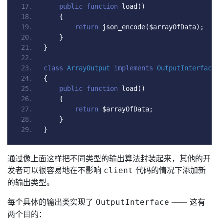
public
function
 load
()
{
return
 json_encode
(
$arrayOfData
);
}
}
class
ArrayOutput
implements
OutputInterface
{
public
function
 load
()
{
return
 $arrayOfData
;
}
}
通过像上面这样把不同类型的输出算法封装起来，其他的开
发者可以很容易地在不影响
代码的情况下添加新
client
的输出类型。
每个具体的输出类实现了
—— 这有
OutputInterface
两个目的：