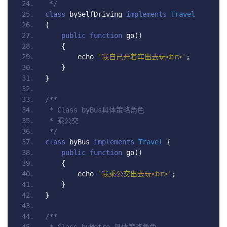
 */
class
 bySelfDriving 
implements
Travel
{
public
function
 go
()
{
        echo 
'我自己开着车出去玩<br>'
;
}
}
/**
 * Class byBus具体策略角色
 * 乘公交
 */
class
 byBus 
implements
Travel
{
public
function
 go
()
{
        echo 
'我乘公交出去玩<br>'
;
}
}
/**