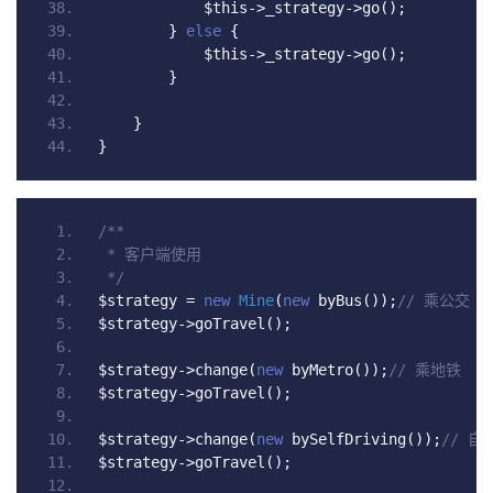
            $this
->
_strategy
->
go
();
}
else
{
            $this
->
_strategy
->
go
();
}
}
}
/**
 * 客户端使用
 */
$strategy 
=
new
Mine
(
new
 byBus
());
// 乘公交
$strategy
->
goTravel
();
$strategy
->
change
(
new
 byMetro
());
// 乘地铁
$strategy
->
goTravel
();
$strategy
->
change
(
new
 bySelfDriving
());
// 自
$strategy
->
goTravel
();