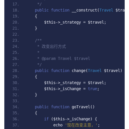
     */
public
function
 __construct
(
Travel
 $trav
{
        $this
->
_strategy 
=
 $travel
;
}
/**
     * 改变出行方式
     *
     * @param Travel $travel
     */
public
function
 change
(
Travel
 $travel
)
{
        $this
->
_strategy 
=
 $travel
;
        $this
->
_isChange 
=
true
;
}
public
function
 goTravel
()
{
if
(
$this
->
_isChange
)
{
            echo 
'现在改变主意，'
;