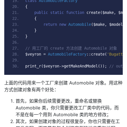
class
AutomobileFactory
{
public
static
function
 create
(
$make
,
 $mo
{
return
new
Automobile
(
$make
,
 $model
)
}
}
// 用工厂的 create 方法创建 Automobile 对象
$veyron 
=
AutomobileFactory
::
create
(
'Bugatti
print_r
(
$veyron
->
getMakeAndModel
());
// outp
上面的代码用来一个工厂来创建 Automobile 对象。用这种
方式创建对象有两个好处：
首先，如果你后续需要更改，重命名或替换
Automobile 类，你只需要更改工厂类中的代码，而
不是在每一个用到 Automobile 类的地方修改；
其次，如果创建对象的过程很复杂，你也只需要在工