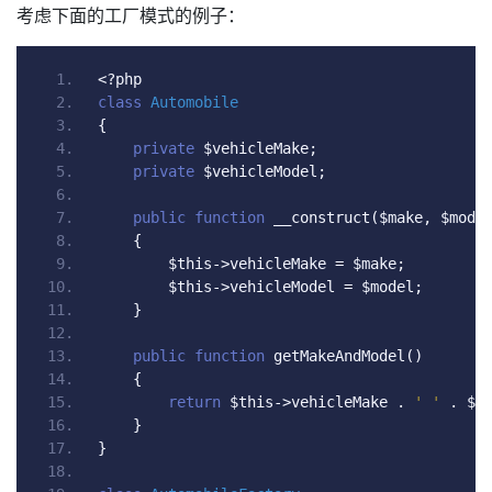
考虑下面的工厂模式的例子：
<?
php
class
Automobile
{
private
 $vehicleMake
;
private
 $vehicleModel
;
public
function
 __construct
(
$make
,
 $mode
{
        $this
->
vehicleMake 
=
 $make
;
        $this
->
vehicleModel 
=
 $model
;
}
public
function
 getMakeAndModel
()
{
return
 $this
->
vehicleMake 
.
' '
.
 $t
}
}