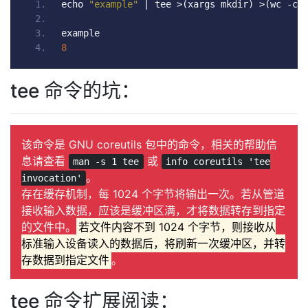
echo 
"example"
|
 tee 
>(
xargs mkdir
)
>(
wc 
-
c
)
example
8
tee 命令的坑：
该命令是 GNU coreutils 包中的命令，相关的帮助信
息请查看
或
man -s 1 tee
info coreutils 'tee
。
invocation'
存在缓存机制，每 1024 个字节将输出一次。若从管道
接收输入数据，应该是缓冲区满，才将数据转存到指定
的文件中。
若文件内容不到 1024 个字节，则接收从
标准输入设备读入的数据后，将刷新一次缓冲区，并转
存数据到指定文件
。
tee 命令扩展阅读：