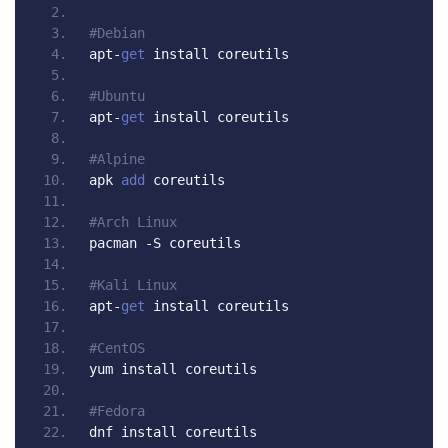
#Debian
apt
-
get
 install coreutils
#Ubuntu
apt
-
get
 install coreutils
#Alpine
apk 
add
 coreutils
#Arch Linux
pacman 
-
S coreutils
#Kali Linux
apt
-
get
 install coreutils
#CentOS
yum install coreutils
#Fedora
dnf install coreutils