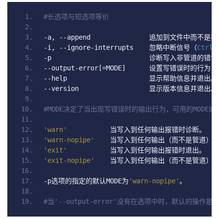
#长选项与短选项等价
-
a
,
--
append               
追加到文件中而不是覆
-
i
,
--
ignore
-
interrupts    
忽略中断信号（
Ctrl
+
-
p                         
诊断写入非管道的错误
--
output
-
error
[=
MODE
]
设置写错误时的行为，
--
help                     
显示帮助信息并退出。
--
version                  
显示版本信息并退出。
#MODE决定了当出现写错误时的输出行为，可用的MODE如
'warn'
当写入到任何输出报错时诊断。
'warn-nopipe'
当写入到任何输出（而不是管道）
'exit'
当写入到任何输出报错时退出。
'exit-nopipe'
当写入到任何输出（而不是管道）
-
p
选项的指定的默认
MODE
为
'warn-nopipe'
。
#当'--output-error'没有在选项中时，默认的