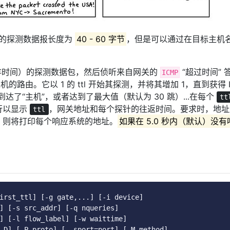
认的探测数据报长度为
40 - 60 字节
，但是可以通过在目标主机
。
存时间）的探测数据包，然后侦听来自网关的
“超过时间” 
ICMP
 主机的路由。它以 1 的 ttl 开始其探测，并将其增加 1，直到获得 
到达了“主机”，或者达到了最大值（默认为 30 跳）...在每个
tt
行以显示
，网关地址和每个探针的往返时间。要求时，地址
ttl
，则将打印每个响应系统的地址。
如果在 5.0 秒内（默认）没
irst_ttl
]
[-
g gate
,...]
[-
i device
]
]
[-
s src_addr
]
[-
q nqueries
]
]
[-
l flow_label
]
[-
w waittime
]
-
D
]
[-
P proto
]
[--
sport
=
port
]
[-
M method
]