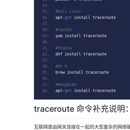
#Kali Linux
apt
-
get
 install traceroute
#CentOS
yum install traceroute
#Fedora
dnf install traceroute
#OS X
brew install traceroute
#Raspbian
apt
-
get
 install traceroute
traceroute 命令补充说明
互联网是由网关连接在一起的大型复杂的网络