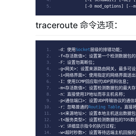
[-
O mod_options
]
[--
m
traceroute 命令选项：
-
d
：使用
Socket
层级的排错功能；
-
f
<存活数值>：设置第一个检测数据包
-
F
：设置勿离断位；
-
g
<网关>：设置来源路由网关，最多可设
-
i
<网络界面>：使用指定的网络界面送
-
I
：使用
ICMP
回应取代
UDP
资料信息；
-
m
<存活数值>：设置检测数据包的最大
-
n
：直接使用
IP
地址而非主机名称；
-
p
<通信端口>：设置
UDP
传输协议的通信
-
r
：忽略普通的
Routing
Table
，直接
-
s
<来源地址>：设置本地主机送出数据包
-
t
<服务类型>：设置检测数据包的
TOS
数
-
v
：详细显示指令的执行过程；
-
w
<超时秒数>：设置等待远端主机回报