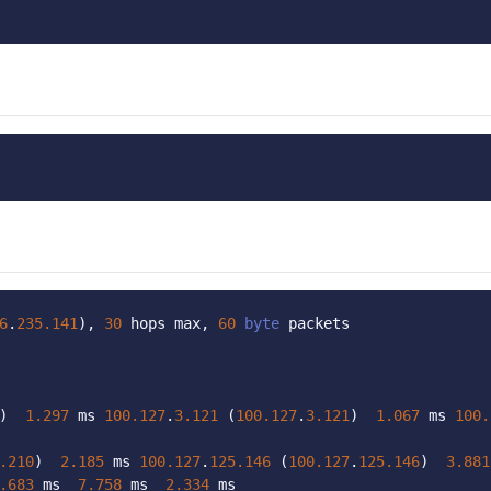
6
.
235.141
),
30
 hops max
,
60
byte
 packets
)
1.297
 ms 
100.127
.
3.121
(
100.127
.
3.121
)
1.067
 ms 
100.
.210
)
2.185
 ms 
100.127
.
125.146
(
100.127
.
125.146
)
3.881
.683
 ms  
7.758
 ms  
2.334
 ms