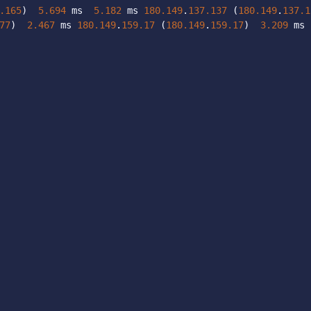
.165
)
5.694
 ms  
5.182
 ms 
180.149
.
137.137
(
180.149
.
137.1
77
)
2.467
 ms 
180.149
.
159.17
(
180.149
.
159.17
)
3.209
 ms 