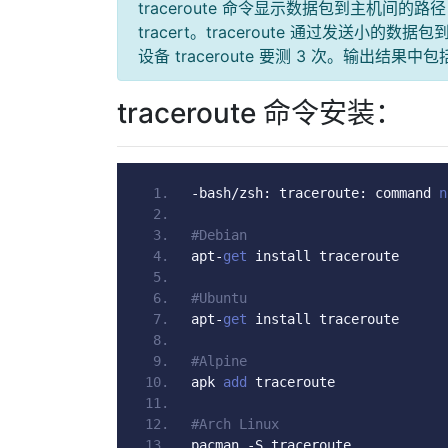
traceroute 命令显示数据包到主机间的路径，L
tracert。traceroute 通过发送
设备 traceroute 要测 3 次。输出结
traceroute 命令安装：
-
bash
/
zsh
:
 traceroute
:
 command 
n
#Debian
apt
-
get
 install traceroute
#Ubuntu
apt
-
get
 install traceroute
#Alpine
apk 
add
 traceroute
#Arch Linux
pacman 
-
S traceroute