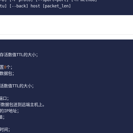
tu
]
[--
back
]
 host 
[
packet_len
]
的存活数值
TTL
的大小；
置
8
个；
出数据包；
存活数值
TTL
的大小；
端口；
将数据包送到远端主机上。
的
IP
地址；
值；
的时间；