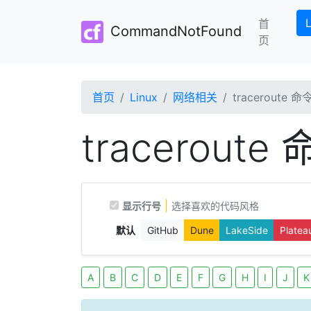
首
CommandNotFound
(current
页
首页
Linux
网络相关
traceroute 命
tracerout
|
显示行号
选择喜欢的代码风格
默认
GitHub
Dune
LakeSide
Platea
A
B
C
D
E
F
G
H
I
J
K