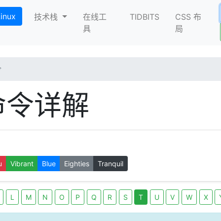
Linux
技术栈
在线工
TIDBITS
CSS 布
)
具
局
令
e 命令详解
u
Vibrant
Blue
Eighties
Tranquil
L
M
N
O
P
Q
R
S
T
U
V
W
X