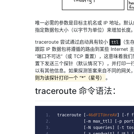
唯一必需的参数是目标主机名或 IP 地址。默
指定数据包大小（以字节为单位）来增加长度
traceroute 尝试通过启动具有较小
（生
ttl
跟踪 IP 数据包将遵循的路由到某些 Internet
“端口不可达”（或 TCP 重置），这意味着我们
置下发送三个探针（默认情况下），并打印一
以有其他信息。如果探测答案来自不同的网关
则为该探针打印一个 “*”（星号）
。
traceroute 命令语法：
traceroute 
[-
46dFITUnreAV
]
[-
f f
[-
m max_ttl
]
[-
p port
[-
N squeries
]
[-
t tos
[-
z sendwait
]
[-
UL
]
[