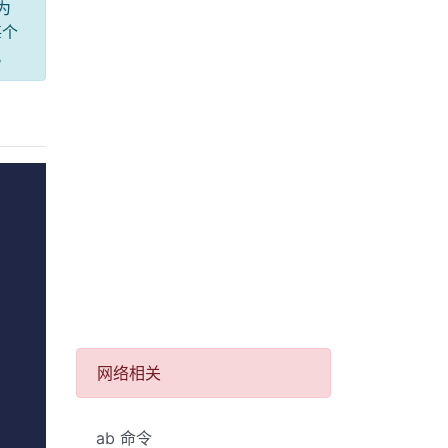
为
每个
。
网络相关
ab 命令