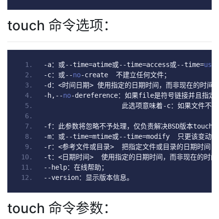
touch 命令选项：
-
a
：或--
time
=
atime
或--
time
=
access
或--
time
=
use
-
c
：或--
no
-
create  
不建立任何文件；
-
d
：<时间日期>
使用指定的日期时间，而非现在的时间
-
h
,--
no
-
dereference
：如果
file
是符号链接并且指定
此选项意味着-
c
：如果文件不存
-
f
：此参数将忽略不予处理，仅负责解决
BSD
版本
touch
-
m
：或--
time
=
mtime
或--
time
=
modify  
只更该变动时
-
r
：<参考文件或目录>
把指定文件或目录的日期时间，
-
t
：<日期时间>
使用指定的日期时间，而非现在的时间
--
help
：在线帮助；
--
version
：显示版本信息。
touch 命令参数：