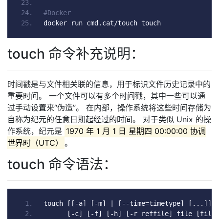
#Docker
docker run cmd
.
cat
/
touch touch
touch 命令补充说明：
时间戳是与文件相关联的信息，用于标识文件历史记录中的
重要时间。 一个文件可以有多个时间戳，其中一些可以通
过手动设置来“伪造”。 在内部，操作系统将这些时间存储为
自称为纪元的任意日期起经过的时间。 对于类似 Unix 的操
作系统，纪元是
1970 年 1 月 1 日 星期四 00:00:00 协调
世界时（UTC）
。
touch 命令语法：
touch 
[[-
a
]
[-
m
]
|
[--
time
=
timetype
]
[...]]
[-
c
]
[-
f
]
[-
h
]
[-
r reffile
]
 file 
[
file