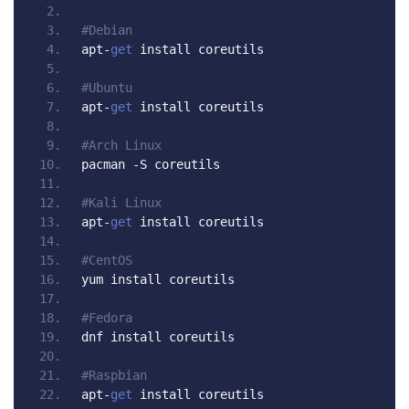
#Debian
apt
-
get
 install coreutils
#Ubuntu
apt
-
get
 install coreutils
#Arch Linux
pacman 
-
S coreutils
#Kali Linux
apt
-
get
 install coreutils
#CentOS
yum install coreutils
#Fedora
dnf install coreutils
#Raspbian
apt
-
get
 install coreutils