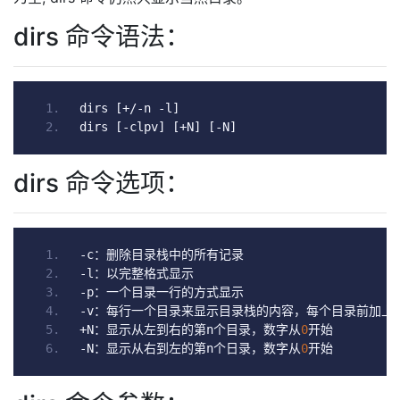
dirs 命令语法：
dirs 
[+/-
n 
-
l
]
dirs 
[-
clpv
]
[+
N
]
[-
N
]
dirs 命令选项：
-
c
：删除目录栈中的所有记录
-
l
：以完整格式显示
-
p
：一个目录一行的方式显示
-
v
：每行一个目录来显示目录栈的内容，每个目录前加上
+
N
：显示从左到右的第
n
个目录，数字从
0
开始
-
N
：显示从右到左的第
n
个日录，数字从
0
开始