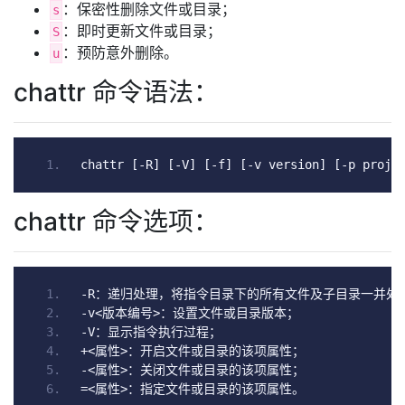
：保密性删除文件或目录；
s
：即时更新文件或目录；
S
：预防意外删除。
u
chattr 命令语法：
chattr 
[-
R
]
[-
V
]
[-
f
]
[-
v version
]
[-
p proje
chattr 命令选项：
-
R
：递归处理，将指令目录下的所有文件及子目录一并处
-
v
<版本编号>：设置文件或目录版本；
-
V
：显示指令执行过程；
+<属性>：开启文件或目录的该项属性；
-<属性>：关闭文件或目录的该项属性；
=<属性>：指定文件或目录的该项属性。