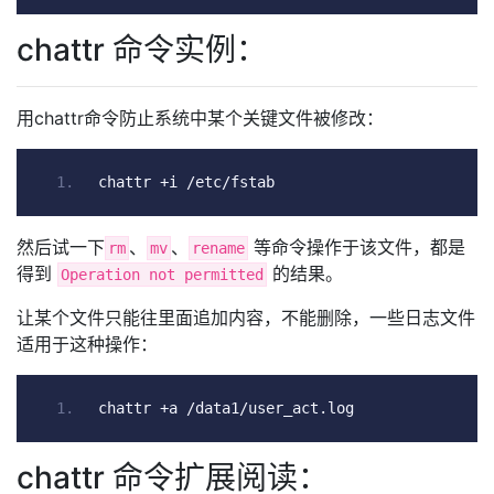
chattr 命令实例：
用chattr命令防止系统中某个关键文件被修改：
chattr 
+
i 
/
etc
/
fstab
然后试一下
、
、
等命令操作于该文件，都是
rm
mv
rename
得到
的结果。
Operation not permitted
让某个文件只能往里面追加内容，不能删除，一些日志文件
适用于这种操作：
chattr 
+
a 
/
data1
/
user_act
.
log
chattr 命令扩展阅读：