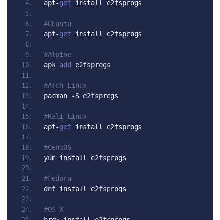
apt
-
get
 install e2fsprogs
#Ubuntu
apt
-
get
 install e2fsprogs
#Alpine
apk 
add
 e2fsprogs
#Arch Linux
pacman 
-
S e2fsprogs
#Kali Linux
apt
-
get
 install e2fsprogs
#CentOS
yum install e2fsprogs
#Fedora
dnf install e2fsprogs
#OS X
brew install e2fsprogs