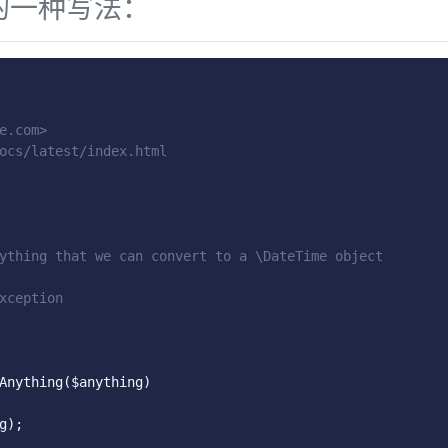
时的一种写法：
e.com>
ocs/latest/index.html
ything that we can convert to a \DateTime object
xception
Anything
(
$anything
)
g
);