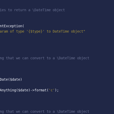
ies to return a \DateTime object
ntException
(
aram of type '{$type}' to DateTime object"
ng that we can convert to a \DateTime object
Date
(
$date
)
Anything
(
$date
)->
format
(
'c'
);
ng that we can convert to a \DateTime object