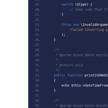
switch
(
$type
)
{
// Some code that tr
}
throw
new
 \InvalidArgume
"Failed Converting p
);
}
/**
     * @param mixed $date Anythi
     *
     * @return void
     */
public
function
 printISO8601
{
        echo $this
->
dateTimeFrom
}
/**
     * @param mixed $date Anythi