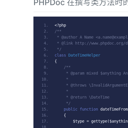
PHPDoc 在撰写类方法
<?
php
/**
 * @author A Name <a.name@exampl
 * @link http://www.phpdoc.org/d
 */
class
DateTimeHelper
{
/**
     * @param mixed $anything An
     *
     * @throws \InvalidArgumentE
     *
     * @return \DateTime
     */
public
function
 dateTimeFrom
{
        $type 
=
 gettype
(
$anythin