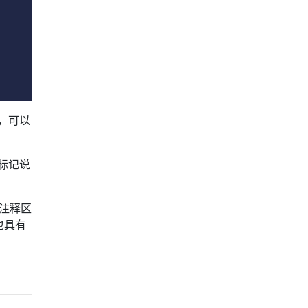
下，可以
标记说
在注释区
也具有