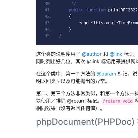
     */
public
function
 printRFC2822
{
        echo $this
->
dateTimeFrom
}
}
这个类的说明使用了
@author
和
@link
标记，
同时列出好几位。其次 @link 标记用来提
在这个类中，第一个方法的
@param
标记，说
明返回类型以及可能抛出的异常。
第二、第三个方法非常类似，和第一个方法一样使
块使用／排除 @return 标记。
@return void
相同效果（沒有返回任何值）。
phpDocument(PHPDoc