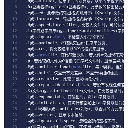
-
d
或——
minimal
：使用不同的演算法，以小的单位来做比
-
D
<巨集名称>或
ifdef
<巨集名称>：此参数的输出格式可
-
e
或——
ed
：此参数的输出格式可用于
ed
的
script
文件；
-
f
或-
forward
-
ed
：输出的格式类似
ed
的
script
文件，
-
H
或--
speed
-
large
-
files
：比较大文件时，可加快速
-
l
<字符或字符串>或--
ignore
-
matching
-
lines
<字符
-
i
或--
ignore
-
case
：不检查大小写的不同；
-
l
或——
paginate
：将结果交由
pr
程序来分页；
-
n
或——
rcs
：将比较结果以
RCS
的格式来显示；
-
N
或--
new
-
file
：在比较目录时，若文件
A
仅出现在某个
-
p
：若比较的文件为
C
语言的程序码文件时，显示差异所
-
P
或--
unidirectional
-
new
-
file
：与-
N
类似，但只有
-
q
或--
brief
：仅显示有无差异，不显示详细的信息；
-
r
或——
recursive
：比较子目录中的文件；
-
s
或--
report
-
identical
-
files
：若没有发现任何差
-
S
<文件>或--
starting
-
file
<文件>：在比较目录时，
-
t
或--
expand
-
tabs
：在输出时，将
tab
字符展开；
-
T
或--
initial
-
tab
：在每行前面加上
tab
字符以便对齐
-
u
，-
U
<列数>或--
unified
=<列数>：以合并的方式来
-
v
或——
version
：显示版本信息；
-
w
或--
ignore
-
all
-
space
：忽略全部的空格字符；
-
W
<宽度>或--
width
<宽度>：在使用-
y
参数时，指定栏宽