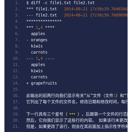
$ diff 
-
c file1
.
txt file2
.
txt
***
 file1
.
txt   
2014
-
08
-
21
17
:
58
:
29.76465663
---
 file2
.
txt   
2014
-
08
-
21
17
:
58
:
50.76898984
***************
***
1
,
4
****
  apples
-
 oranges
  kiwis
  carrots
---
1
,
4
----
  apples
  kiwis
  carrots
+
 grapefruits
此输出的前两行向我们显示有关“从”文件（文件
1
）和“至
它列出了每个文件的文件名，修改日期和修改时间，每行
下一行具有三个星号（
），后跟第一个文件的行范围
***
然后，它向我们显示了这些行的内容。
如果该行未更改，
但是，如果更改了该行，则会在其前面加上指示性字符和