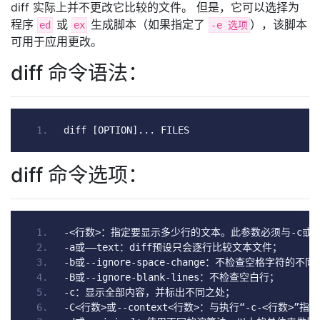
diff 实际上并不更改它比较的文件。 但是，它可以选择为
程序
或
生成脚本（如果指定了
），该脚本
ed
ex
-e 选项
可用于应用更改。
diff 命令语法：
diff 
[
OPTION
]...
 FILES
diff 命令选项：
-<行数>：指定要显示多少行的文本。此参数必须与-
c
或-
-
a
或——
text
：
diff
预设只会逐行比较文本文件；
-
b
或--
ignore
-
space
-
change
：不检查空格字符的不同
-
B
或--
ignore
-
blank
-
lines
：不检查空白行；
-
c
：显示全部内容，并标出不同之处；
-
C
<行数>或--
context
<行数>：与执行“-
c
-<行数>”指