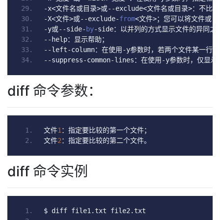
-
x
<文件名或目录>或--
exclude
<文件名或目录>：不比
-
X
<文件>或--
exclude
-
from
<文件>；您可以将文件或目
-
y
或--
side
-
by
-
side
：以并列的方式显示文件的异同之
--
help
：显示帮助；
--
left
-
column
：在使用-
y
参数时，若两个文件某一行内
--
suppress
-
common
-
lines
：在使用-
y
参数时，仅显示
diff 命令参数：
文件
1
：指定要比较的第一个文件；
文件
2
：指定要比较的第二个文件。
diff 命令实例
$ diff file1
.
txt file2
.
txt