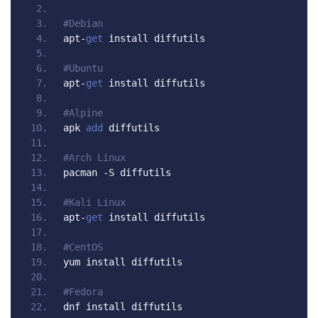
#Debian
apt
-
get
 install diffutils
#Ubuntu
apt
-
get
 install diffutils
#Alpine
apk 
add
 diffutils
#Arch Linux
pacman 
-
S diffutils
#Kali Linux
apt
-
get
 install diffutils
#CentOS
yum install diffutils
#Fedora
dnf install diffutils