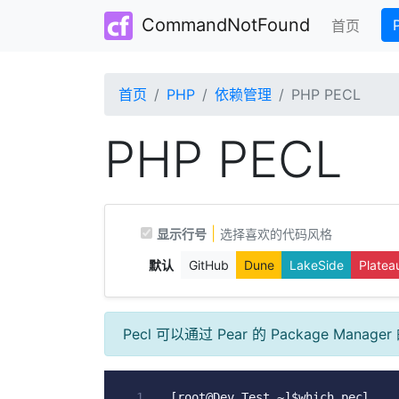
CommandNotFound
(curre
首页
首页
PHP
依赖管理
PHP PECL
PHP PECL
|
显示行号
选择喜欢的代码风格
默认
GitHub
Dune
LakeSide
Platea
Pecl 可以通过 Pear 的 Package M
[
root@Dev_Test 
~]
$which pecl