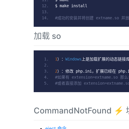
$ make install
#成功的安装并将创建 extname.so 
加载 so
1
）：
Windows
上是加载扩展的动态链接库
2
）：修改
 php
.
ini
，扩展已经在
 php
.
#如果有 extension=extname.so 
#或者直接添加 extension=extname.s
CommandNotFound 
eject 命令