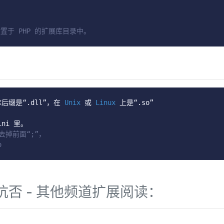
并放置于 PHP 的扩展库目录中。
后缀是“.
dll
”，在
Unix
或
Linux
上是“.
so
”
ini 
里。
那么去掉前面“;”，
o
⚡️ 坑否 - 其他频道扩展阅读：