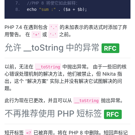
//PHP 8 将使它如此解释：
echo 
"sum :"
.
(
$a 
+
 $b
);
PHP 7.4 在遇到包含
的未加表示的表达式时添加了弃
'.'
用警告。 在
或
之前。
'+'
'-'
允许 __toString 中的异常
RFC
以前，无法在
中抛出异常。 由于一些旧的核
__toString
心错误处理机制的解决方法，他们被禁止，但 Nikita 指
出，这个 “解决方案” 实际上并没有解决它试图解决的问
题。
此行为现在已更改，并且可以从
抛出异常。
__toString
不再推荐使用 PHP 短标签
RFC
短开标签
已被弃用，将在 PHP 8 中删除。短回声标记
<?