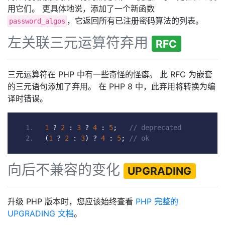
用它们。 更具体地说，添加了一个新函数
，它返回所有已注册密码算法的列表。
password_algos
左关联三元运算符弃用
RFC
三元运算符在 PHP 中有一些奇怪的怪癖。 此 RFC 为嵌套
的三元语句添加了弃用。 在 PHP 8 中，此弃用将转换为编
译时错误。
1
?
2
:
3
?
4
:
5
;
// deprecated
(
1
?
2
:
3
)
?
4
:
5
;
// ok
向后不兼容的变化
UPGRADING
升级 PHP 版本时，您应该始终查看
PHP 完整的
UPGRADING 文档
。