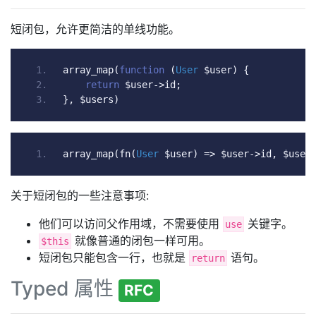
短闭包，允许更简洁的单线功能。
array_map
(
function
(
User
 $user
)
{
return
 $user
->
id
;
},
 $users
)
array_map
(
fn
(
User
 $user
)
=>
 $user
->
id
,
 $user
关于短闭包的一些注意事项:
他们可以访问父作用域，不需要使用
关键字。
use
就像普通的闭包一样可用。
$this
短闭包只能包含一行，也就是
语句。
return
Typed 属性
RFC