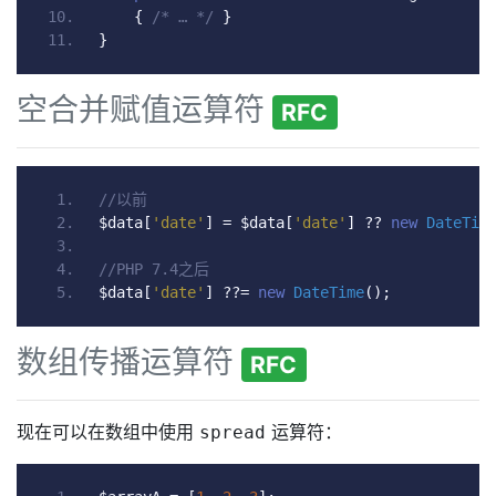
{
/* … */
}
}
空合并赋值运算符
RFC
//以前
$data
[
'date'
]
=
 $data
[
'date'
]
??
new
DateTim
//PHP 7.4之后
$data
[
'date'
]
??=
new
DateTime
();
数组传播运算符
RFC
现在可以在数组中使用
运算符：
spread