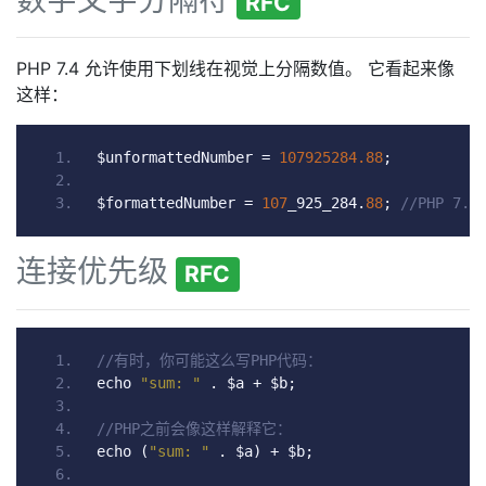
数字文字分隔符
RFC
PHP 7.4 允许使用下划线在视觉上分隔数值。 它看起来像
这样：
$unformattedNumber 
=
107925284.88
;
$formattedNumber 
=
107
_925_284
.
88
;
//PHP 
连接优先级
RFC
//有时，你可能这么写PHP代码：
echo 
"sum: "
.
 $a 
+
 $b
;
//PHP之前会像这样解释它：
echo 
(
"sum: "
.
 $a
)
+
 $b
;