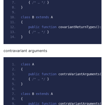
{
/* … */
}
}
class
 B 
extends
 A
{
public
function
 covariantReturnTypes
():
{
/* … */
}
}
contravariant arguments
class
 A
{
public
function
 contraVariantArguments
(
C
{
/* … */
}
}
class
 B 
extends
 A
{
public
function
 contraVariantArguments
(
P