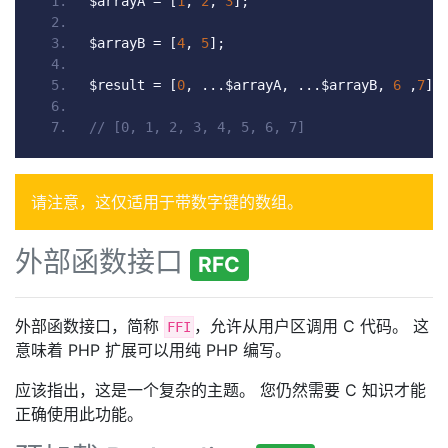
$arrayA 
=
[
1
,
2
,
3
];
$arrayB 
=
[
4
,
5
];
$result 
=
[
0
,
...
$arrayA
,
...
$arrayB
,
6
,
7
];
// [0, 1, 2, 3, 4, 5, 6, 7]
请注意，这仅适用于带数字键的数组。
外部函数接口
RFC
外部函数接口，简称
，允许从用户区调用 C 代码。 这
FFI
意味着 PHP 扩展可以用纯 PHP 编写。
应该指出，这是一个复杂的主题。 您仍然需要 C 知识才能
正确使用此功能。