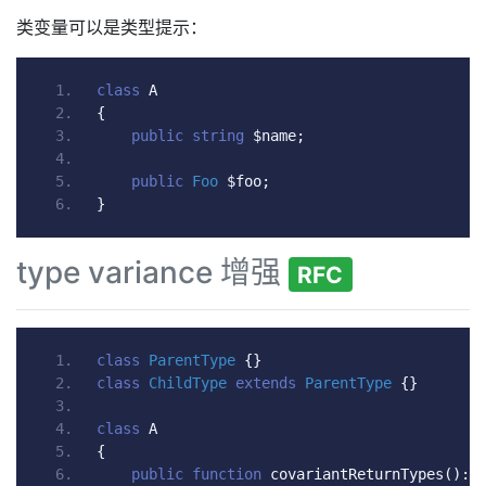
类变量可以是类型提示：
class
 A
{
public
string
 $name
;
public
Foo
 $foo
;
}
type variance 增强
RFC
class
ParentType
{}
class
ChildType
extends
ParentType
{}
class
 A
{
public
function
 covariantReturnTypes
():